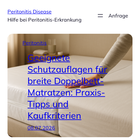
Zum
Peritonitis Disease
Inhalt
Anfrage
Hilfe bei Peritonitis-Erkrankung
springen
Peritonitis
Geeignete
Schutzauflagen für
breite Doppelbett-
Matratzen: Praxis-
Tipps und
Kaufkriterien
08.07.2026