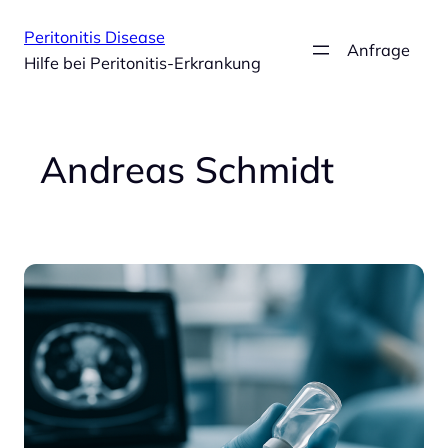
Zum
Peritonitis Disease
Inhalt
Anfrage
Hilfe bei Peritonitis-Erkrankung
springen
Andreas Schmidt