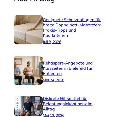
Geeignete Schutzauflagen für
breite Doppelbett-Matratzen:
Praxis-Tipps und
Kaufkriterien
Juli 8, 2026
Rehasport-Angebote und
Kurszeiten in Bielefeld für
Patienten
Mai 24, 2026
Diskrete Hilfsmittel für
Belastungsinkontinenz im
Alltag
Mai 13, 2026