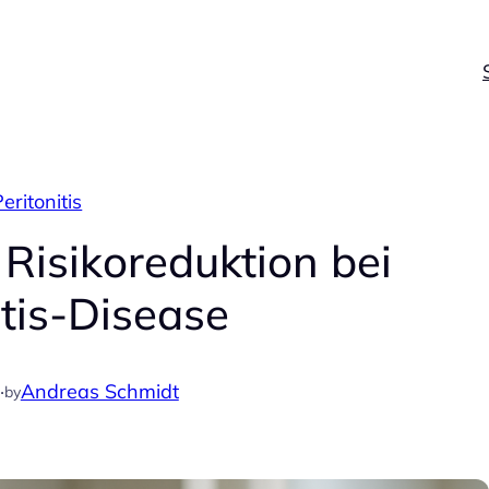
eritonitis
Risikoreduktion bei
itis-Disease
·
Andreas Schmidt
by