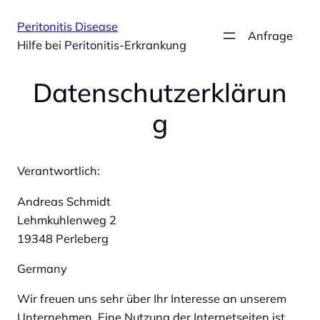
Zum
Peritonitis Disease
Inhalt
Anfrage
Hilfe bei Peritonitis-Erkrankung
springen
Datenschutzerklärun
g
Verantwortlich:
Andreas Schmidt
Lehmkuhlenweg 2
19348 Perleberg
Germany
Wir freuen uns sehr über Ihr Interesse an unserem
Unternehmen. Eine Nutzung der Internetseiten ist