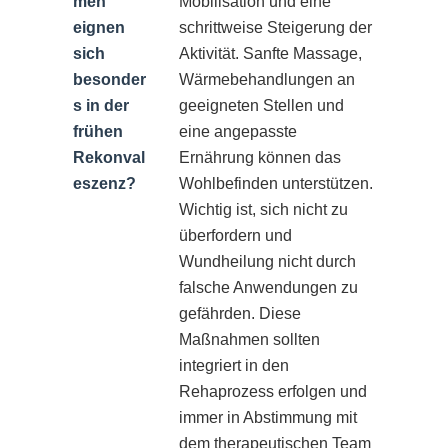
men
Mobilisation und eine
eignen
schrittweise Steigerung der
sich
Aktivität. Sanfte Massage,
besonder
Wärmebehandlungen an
s in der
geeigneten Stellen und
frühen
eine angepasste
Rekonval
Ernährung können das
eszenz?
Wohlbefinden unterstützen.
Wichtig ist, sich nicht zu
überfordern und
Wundheilung nicht durch
falsche Anwendungen zu
gefährden. Diese
Maßnahmen sollten
integriert in den
Rehaprozess erfolgen und
immer in Abstimmung mit
dem therapeutischen Team