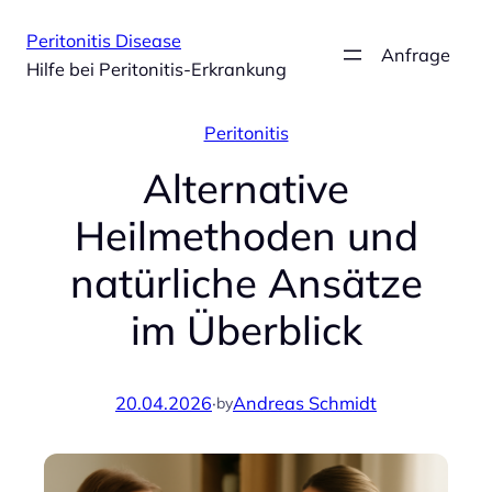
Zum
Peritonitis Disease
Inhalt
Anfrage
Hilfe bei Peritonitis-Erkrankung
springen
Peritonitis
Alternative
Heilmethoden und
natürliche Ansätze
im Überblick
20.04.2026
·
Andreas Schmidt
by