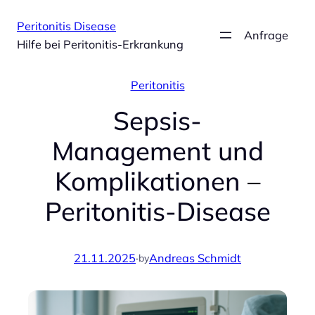
Zum
Peritonitis Disease
Inhalt
Anfrage
Hilfe bei Peritonitis-Erkrankung
springen
Peritonitis
Sepsis-
Management und
Komplikationen –
Peritonitis-Disease
21.11.2025
·
Andreas Schmidt
by